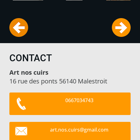
CONTACT
Art nos cuirs
16 rue des ponts 56140 Malestroit
0667034743
art.nos.
cuirs@gm
ail.com