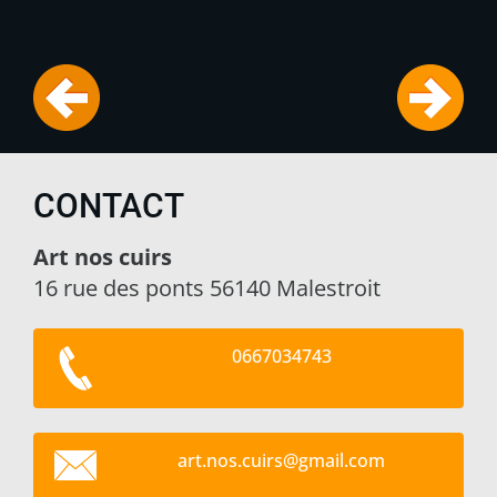
CONTACT
Art nos cuirs
16 rue des ponts 56140 Malestroit
0667034743
art.nos.
cuirs@gm
ail.com