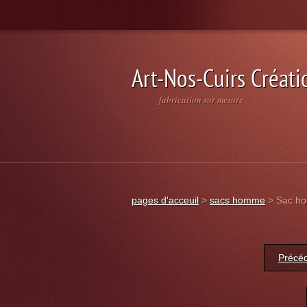
Art-Nos-Cuirs Créati
fabrication sur mesure
pages d'acceuil
>
sacs homme
>
Sac h
Précé