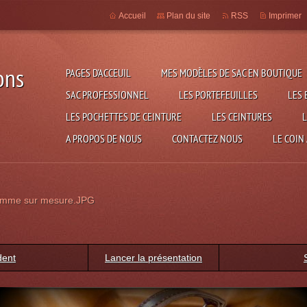
Accueil
Plan du site
RSS
Imprimer
ons
PAGES D'ACCEUIL
MES MODÈLES DE SAC EN BOUTIQUE
SAC PROFESSIONNEL
LES PORTEFEUILLES
LES 
LES POCHETTES DE CEINTURE
LES CEINTURES
L
A PROPOS DE NOUS
CONTACTEZ NOUS
LE COIN
omme sur mesure.JPG
dent
Lancer la présentation