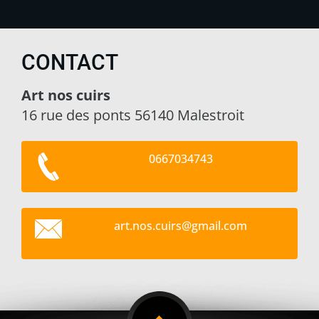
CONTACT
Art nos cuirs
16 rue des ponts 56140 Malestroit
0667034743
art.nos.
cuirs@gm
ail.com