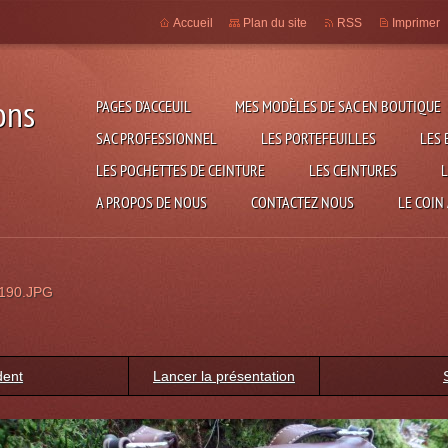
Accueil
Plan du site
RSS
Imprimer
ons
PAGES D'ACCEUIL
MES MODÈLES DE SAC EN BOUTIQUE
SAC PROFESSIONNEL
LES PORTEFEUILLES
LES 
LES POCHETTES DE CEINTURE
LES CEINTURES
L
A PROPOS DE NOUS
CONTACTEZ NOUS
LE COIN
190.JPG
dent
Lancer la présentation