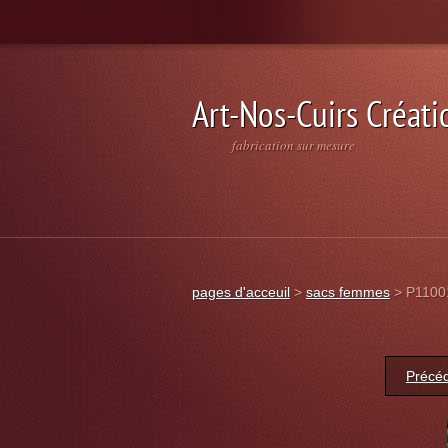
Art-Nos-Cuirs Créati
fabrication sur mesure
pages d'acceuil
>
sacs femmes
>
P1100
Précé