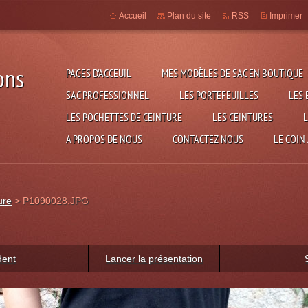
Accueil
Plan du site
RSS
Imprimer
ons
PAGES D'ACCEUIL
MES MODÈLES DE SAC EN BOUTIQUE
SAC PROFESSIONNEL
LES PORTEFEUILLES
LES 
LES POCHETTES DE CEINTURE
LES CEINTURES
L
A PROPOS DE NOUS
CONTACTEZ NOUS
LE COIN
ure
>
P1090028.JPG
dent
Lancer la présentation