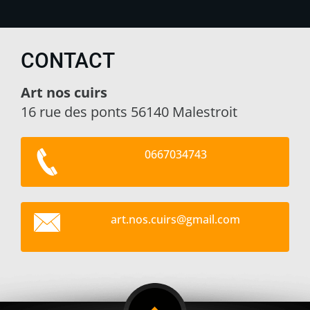
CONTACT
Art nos cuirs
16 rue des ponts 56140 Malestroit
0667034743
art.nos.
cuirs@gm
ail.com