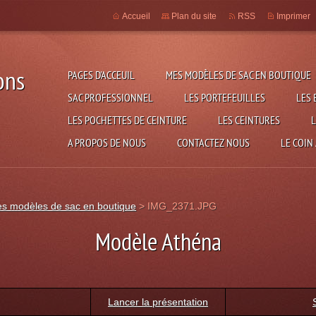
Accueil
Plan du site
RSS
Imprimer
ons
PAGES D'ACCEUIL
MES MODÈLES DE SAC EN BOUTIQUE
SAC PROFESSIONNEL
LES PORTEFEUILLES
LES 
LES POCHETTES DE CEINTURE
LES CEINTURES
L
A PROPOS DE NOUS
CONTACTEZ NOUS
LE COIN
es modèles de sac en boutique
>
IMG_2371.JPG
Modèle Athéna
Lancer la présentation